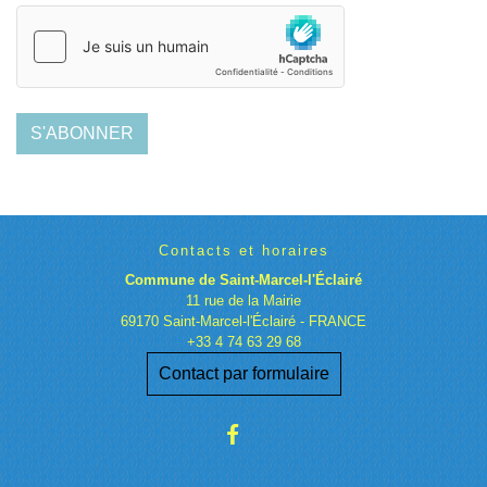
S'ABONNER
Contacts et horaires
Commune de Saint-Marcel-l'Éclairé
11 rue de la Mairie
69170 Saint-Marcel-l'Éclairé - FRANCE
+33 4 74 63 29 68
Contact par formulaire