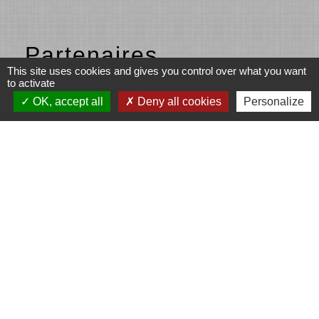
Partenaires
This site uses cookies and gives you control over what you want
to activate
Fonds européen agricole pour le
OK, accept all
Deny all cookies
Personalize
développement rural (Union européenne)
L’Europe s’engage en Région Auvergne-
Rhône-Alpes avec le FEADER
LEADER
Communauté d'agglomération de l'Ouest
Rhodanien (COR)
LA REGION Auvergne - Rhône-Alpes
Mentions légales
-
Politique de confidentialité
-
Accessibilité
-
Plan du site
-
Gestion des cookies