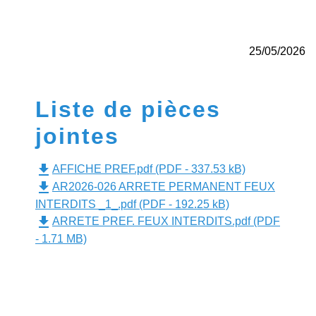
25/05/2026
Liste de pièces
jointes
file_download
AFFICHE PREF.pdf (PDF - 337.53 kB)
file_download
AR2026-026 ARRETE PERMANENT FEUX
INTERDITS _1_.pdf (PDF - 192.25 kB)
file_download
ARRETE PREF. FEUX INTERDITS.pdf (PDF
- 1.71 MB)