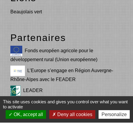
Beaujolais vert
Partenaires
Fonds européen agricole pour le
développement rural (Union européenne)
L’Europe s’engage en Région Auvergne-
Rhône-Alpes avec le FEADER
LEADER
This site uses cookies and gives you control over what you want
Communauté d'agglomération de l'Ouest
to activate
Rhodanien (COR)
OK, accept all
Deny all cookies
Personalize
LA REGION Auvergne - Rhône-Alpes