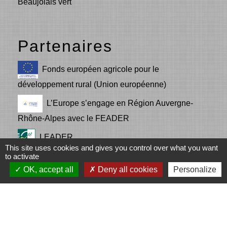
Beaujolais vert
Partenaires
Fonds européen agricole pour le
développement rural (Union européenne)
L’Europe s’engage en Région Auvergne-
Rhône-Alpes avec le FEADER
LEADER
This site uses cookies and gives you control over what you want
to activate
Communauté d'agglomération de l'Ouest
OK, accept all
Deny all cookies
Personalize
Rhodanien (COR)
LA REGION Auvergne - Rhône-Alpes
Mentions légales
-
Politique de confidentialité
-