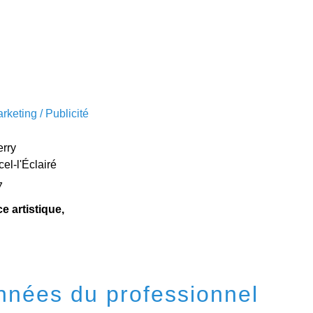
keting / Publicité
erry
el-l'Éclairé
7
ce artistique,
nées du professionnel