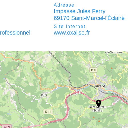
Adresse
Impasse Jules Ferry
69170 Saint-Marcel-l'Éclairé
l
Site Internet
rofessionnel
www.oxalise.fr
location_on