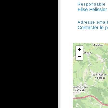
Responsable
Elise Pelissier
Adresse emai
Contacter le p
+
−