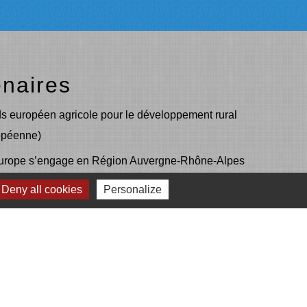
enaires
s européen agricole pour le développement rural
opéenne)
urope s’engage en Région Auvergne-Rhône-Alpes
EADER
Deny all cookies
Personalize
DER
mmunauté d'agglomération de l'Ouest Rhodanien
LA REGION Auvergne - Rhône-Alpes