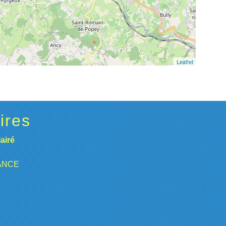
Leaflet
ires
airé
RANCE